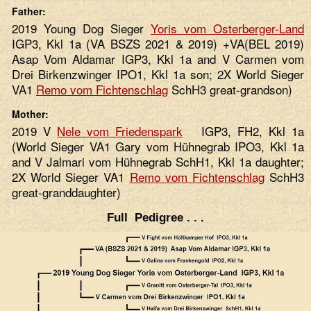
Father:
2019 Young Dog Sieger
Yoris vom Osterberger-Land
IGP3, Kkl 1a (VA BSZS 2021 & 2019) +VA(BEL 2019)
Asap Vom Aldamar IGP3, Kkl 1a and V Carmen vom
Drei Birkenzwinger IPO1, Kkl 1a son; 2X World Sieger
VA1
Remo vom Fichtenschlag
SchH3 great-grandson)
Mother:
2019 V
Nele vom Friedenspark
IGP3, FH2, Kkl 1a
(World Sieger VA1 Gary vom Hühnegrab IPO3, Kkl 1a
and V Jalmari vom Hühnegrab SchH1, Kkl 1a daughter;
2X World Sieger VA1
Remo vom Fichtenschlag
SchH3
great-granddaughter)
Full Pedigree . . .